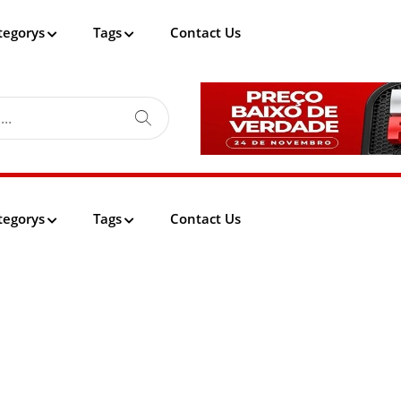
tegorys
Tags
Contact Us
tegorys
Tags
Contact Us