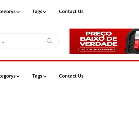
tegorys
Tags
Contact Us
tegorys
Tags
Contact Us