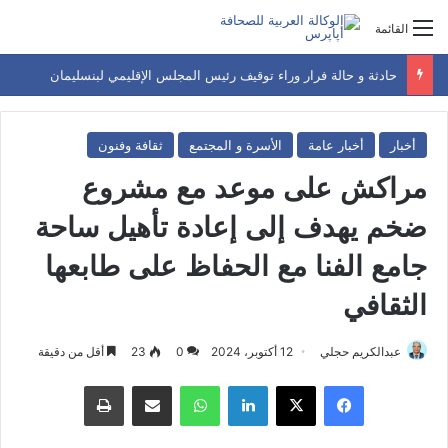
القائمة
حادثة و حالة فرار وراء توقيف رئيس المجلس الإقليمي لبنسليمان
أخبار
أخبار عامة
الأسرة و المجتمع
ثقافة وفنون
مراكش على موعد مع مشروع
ضخم يهدف إلى إعادة تأهيل ساحة
جامع الفنا مع الحفاظ على طابعها
الثقافي
عبدالكريم حجلي
12 أكتوبر، 2024
0
23
أقل من دقيقة
فيسبوك
‫X
لينكدإن
واتساب
مشاركة عبر البريد
طباعة