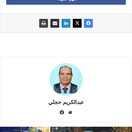
عبدالكريم حجلي
موق
في
ع
سب
الوي
وك