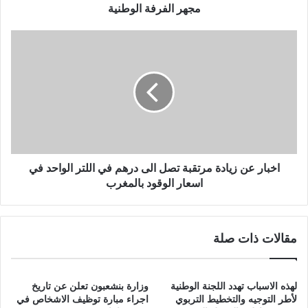
د
مجهر الفرفة الوطنية
ر
ة
ا
ا
خ
ل
ب
و
ا
ط
ر
ن
ع
ي
ن
ة
ز
ل
ي
ل
ا
اخبار عن زيادة مرتقبة تصل الى درهم في اللتر الواحد في
ت
د
اسعار الوقود بالمغرب
ن
ة
م
م
ي
ر
مقالات ذات صلة
ة
ت
ا
ق
ل
ب
ب
ة
لهذه الاسباب تهدد اللجنة الوطنية
وزارة بنشعبون تعلن عن تاريخ
ش
ت
لأطر التوجيه والتخطيط التربوي
اجراء مبارة توظيف الاشخاص في