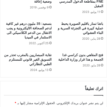
ر
ص
FNE بمقاطعة الدخول المدرسي
وضعية إعاقة
ي
المقبل
ل
9 نوفمبر، 2019
ة
ا
11 يوليو، 2023
ب
ل
إ
ى
باشا تمنار باقليم الصويرة يحبط
بنسعيد: 35 مليون درهم غير كافية
ق
د
عملية كبيرة في التجزئة السرية و
لدعم الصحافة الاليكترونية و يجب
ل
ر
البناء العشوائي
الانتقال من الدعم الكلاسيكي الى
ي
ه
الاستثمار في الميديا
28 يناير، 2020
م
م
25 أكتوبر، 2022
ا
ف
ل
ي
فتح المقاهي بدون كراسي غدا
نقابة المبصاريين بالمغرب تحذر من
ج
ا
الجمعة و هذا قرار وزارة الداخلية
التسويق الغير قانوني للمستلزم
د
ل
الطبي النظاراتي
28 مايو، 2020
ي
ل
13 يوليو، 2024
د
ت
ة
ر
ت
ا
ح
ل
اترك تعليقاً
ت
و
م
ا
ج
ح
لن يتم نشر عنوان بريدك الإلكتروني.
الحقول الإلزامية مشار إليها بـ
*
ه
د