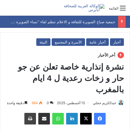
القائمة
جمعية صباح الصويرة للثقافة و الاعلام تنظم لقاء “نساء الصويرة : سياسة و إعلام”
أخبار
أخبار عامة
الأسرة و المجتمع
البيئة
أخر الأخبار
نشرة إنذارية خاصة تعلن عن جو
حار و زخات رعدية ل 4 ايام
بالمغرب
عبدالكريم حجلي
15 أغسطس، 2025
0
964
دقيقة واحدة
فيسبوك
‫X
لينكدإن
واتساب
مشاركة عبر البريد
طباعة