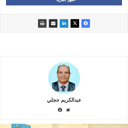
ويرتقب أيضا تسجيل درجات حرارة تتراوح ما بين 43 و 47 درجة،
يومي السبت والأحد المقبلين، بعمالات وأقاليم وزان والعرائش
والقنيطرة وسيدي سليمان وسيدي قاسم والفقيه بن صالح وسطات
ورحامنة ومراكش وقلعة السراغنة وتارودانت.
ومن المتوقع كذلك، خلال الفترة الذاتها، تسجيل درجات حرارة تتراوح
ما بين 40 و44 درجة بعمالات وأقاليم طنجة-أصيلة وشفشاون
ومكناس وتاونات ومولاي يعقوب والخميسات وسلا وخريبكة وخنيفرة
وسطات وبن سليمان وسيدي بنور واليوسفية وآسفي والصويرة
وشيشاوة والحوز وكلميم.
كما يرتقب تسجيل درجات حرارة تتراوح ما بين 39 و44 درجة، يومي
عبدالكريم حجلي
الأحد والاثنين، بعمالات وأقاليم فحص-أنجرة وتطوان والحسيمة
موق
في
ووجدة-أنجاد وبركان وتاوريرت وجرسيف وتازة والناظور والدريوش.
ع
سب
الوي
وك
ويتوقع تسجيل درجات الحرارة ذاتها، الاثنين المقبل، بعمالات وأقاليم