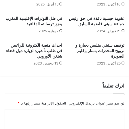
ا
و
10 أكتوبر، 2023
18 أبريل، 2025
ر
ر
ة
ي
عقوبة حبسية نافذة في حق رئيس
في ظل التوترات الإقليمية المغرب
ا
ة
جماعة سيتي فاضمة السابق
يعزز ترسانته الدفاعية
ل
ل
21 فبراير، 2024
2 يوليو، 2025
ن
ق
ق
ي
ل
ا
توقيف ستيني متلبس بحيازة و
احداث منصة الكترونية للراغبين
ع
د
ترويج المخدرات بتمنار بإقليم
في طلب تأشيرة لزيارة دول فضاء
ب
الصويرة
شنغن الأوروبي
ة
ر
ج
25 أكتوبر، 2023
13 نوفمبر، 2023
ا
م
ل
ي
ت
ع
اترك تعليقاً
ط
أ
ب
ص
ي
ن
لن يتم نشر عنوان بريدك الإلكتروني.
الحقول الإلزامية مشار إليها بـ
*
ق
ا
ا
ف
ا
ت
ا
ل
ك
ل
ا