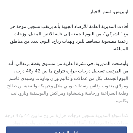
ابابريس: قسم الاخبار
أفادت المديرية العامة للأرصاد الجوية بأنه يرتقب تسجيل موجة حر
مع “الشركي”، من اليوم الجمعة إلى غاية الاثنين المقبل، وزخات
رعدية مصحوبة بتساقط للبرد وبهبات رياح، اليوم، بعدد من مناطق
المملكة.
وأوضحت المديرية، في نشرة إنذارية من مستوى يقظة برتقالي، أنه
من المرتقب تسجيل درجات حرارة تتراوح ما بين 42 و46 درجة،
اليوم الجمعة، بكل من عمالات وأقاليم وزان وتاونات وسيدي قاسم
ومولاي يعقوب وفاس وسطات وبني ملال وخريبكة والفقيه بن صالح
وقلعة السراغنة ورحامنة وشيشاوة ومراكش واليوسفية وتارودانت
وكلميم.
كما تتوقع المديرية تسجيل درجات حرارة تتراوح ما بين 44 و47 درجة
بعمالات وأقاليم طاطا وآسا الزاك وسمارة وبوجدور وأوسرد وواد
الذهب، وذلك من اليوم الجمعة إلى الاثنين المقبل.
اظهر المزيد