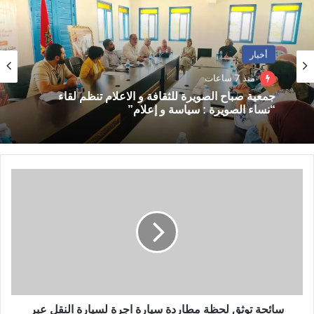
ب
شفشاون والعرائش ووزان ومولاي يعقوب وفاس وتاونات ومكناس
وسيدي قاسم وسيدي سليمان والخميسات وخريبكة وخنيفرة وصفرو
والحاجب وأزيلال وبني ملال والفقيه بن صالح وسطات ورحامنة
أخبار
ومراكش واليوسفية وقلعة السراغنة والحوز والصويرة وشيشاوة
منذ 7 ساعات
وتارودانت وكلميم.
جمعية صباح الصويرة للثقافة و الاعلام تنظم لقاء
“نساء الصويرة : سياسة و إعلام”
من جهة أخرى، أفادت المديرية، في نشرة إنذارية من مستوى يقظة
برتقالي أيضا، بأنه يرتقب تسجيل زخات رعدية مصحوبة بتساقط
للبرد وبهبات رياح، اليوم الجمعة من الرابعة زوالا إلى منتصف الليل،
تتراوح مقاييسها ما بين 15 و30 ملم، بعمالات وأقاليم خنيفرة
س
ا
وخريبكة وسطات واليوسفية والحوز ومراكش ورحامنة.
ئ
ح
ة
ت
و
ث
ق
ل
سائحة توثق لحظة مطاردة سيارة اجرة لسيارة النقل عبر