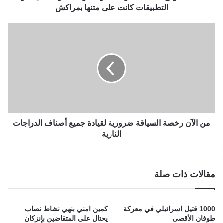
ح
التطبيقات كانت على متنها بمراكش
ظ
ة
م
م
ن
ط
ا
ا
ل
ر
آ
د
ن
ة
ر
س
خ
ي
ص
ا
ة
من الآن رخصة السياقة ضرورية لقيادة جميع أصناف الدراجات
ر
ا
النارية
ة
ل
ا
س
ج
ي
مقالات ذات صلة
ر
ا
ة
ق
ل
ة
س
ض
1000 قتيل اسرائيلي في معركة
كمين امني بنهي نشاط نصاب
ي
ر
طوفان الأقصى
يحتال على المتقاضين بإنزكان