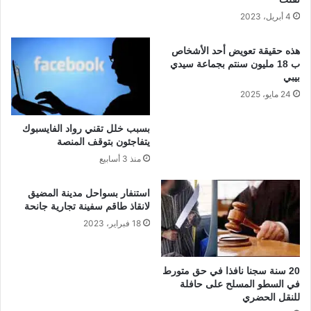
ر
و
ج
4 أبريل، 2023
ر
ا
ا
ل
هذه حقيقة تعويض أحد الأشخاص
ل
ا
ب 18 مليون سنتم بجماعة سيدي
ق
ل
بيبي
ر
س
24 مايو، 2025
ا
ل
ر
ط
بسبب خلل تقني رواد الفايسبوك
ا
ة
يتفاجئون بتوقف المنصة
ل
ا
منذ 3 أسابيع
ح
ل
ا
ج
س
د
استنفار بسواحل مدينة المضيق
م
د
لانقاذ طاقم سفينة تجارية جانحة
ل
18 فبراير، 2023
م
ج
ل
20 سنة سجنا نافذا في حق متورط
س
في السطو المسلح على حافلة
ا
للنقل الحضري
ل