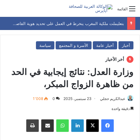
القائمة
بتعليملت ملكية المغرب ينخرط في العمل على تحديد هوية القاصرين غير المرفوقين و اعادتهم
أخبار
أخبار عامة
الأسرة و المجتمع
سياسة
أخر الأخبار
وزارة العدل: نتائج إيجابية في الحد
من ظاهرة الزواج المبكر،
عبدالكريم حجلي
23 سبتمبر، 2025
0
1٬008
دقيقة واحدة
فيسبوك
‫X
لينكدإن
واتساب
مشاركة عبر البريد
طباعة