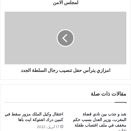
ع
لمجلس الامن
ا
ش
ا
د
م
ا
ز
خ
ا
ل
ز
ا
ي
ل
ي
ب
ت
و
ر
ل
أ
امزازي يترأس حفل تنصيب رجال السلطة الجدد
ي
س
س
ح
ا
ف
مقالات ذات صلة
ر
ل
ي
ت
و
ن
م
ص
شد و جذب بين نادي قضاة
اعتقال وكيل الملك مزور سقط في
ن
ي
المغرب، وزير العدل بسبب حكم
كمين درك اشتوكة ايت باها
ص
ب
مخفف في ملف اغتصاب طفلة
17 أبريل، 2022
د
تفلت