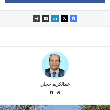
الاقتصادية والاجتماعية للفتيات، ويؤثر على فرصهن في التعليم
والتكوين، فضلا عن الأضرار الصحية الجسدية والنفسية التي قد تلحق
بالفتيات وأطفالهن.
وأشار وهبي إلى أن مدونة الأسرة وضعت مسطرة قانونية دقيقة
لتنظيم تزويج القاصرات، تمنح القاضي المختص بالزواج سلطة منح
الإذن في حالات استثنائية، بعد التأكد من المصلحة والتوفر على
الشروط المطلوبة، مع استشارة الخبرة الطبية أو البحث الاجتماعي،
لضمان حماية القاصر من أي استغلال أو ضرر.
كما أضاف الوزير أن الوزارة أولت اهتماماً خاصاً بزواج القاصرات منذ
صدور مدونة الأسرة، واتخذت عدة تدابير لتفعيل المقتضيات القانونية
المتعلقة بزواج الفتيات دون سن الأهلية، بما في ذلك توجيه
عبدالكريم حجلي
منشورات لقضاة الأسرة والمسؤولين القضائيين للحرص على
موق
في
التطبيق السليم للقانون ومواجهة ظاهرة «الكونطرا».
ع
سب
الوي
وك
وأكد وهبي أن التعديلات المقترحة على مدونة الأسرة تهدف إلى