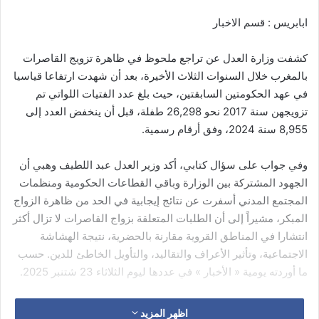
ابابريس : قسم الاخبار
كشفت وزارة العدل عن تراجع ملحوظ في ظاهرة تزويج القاصرات
بالمغرب خلال السنوات الثلاث الأخيرة، بعد أن شهدت ارتفاعا قياسيا
في عهد الحكومتين السابقتين، حيث بلغ عدد الفتيات اللواتي تم
تزويجهن سنة 2017 نحو 26,298 طفلة، قبل أن ينخفض العدد إلى
8,955 سنة 2024، وفق أرقام رسمية.
وفي جواب على سؤال كتابي، أكد وزير العدل عبد اللطيف وهبي أن
الجهود المشتركة بين الوزارة وباقي القطاعات الحكومية ومنظمات
المجتمع المدني أسفرت عن نتائج إيجابية في الحد من ظاهرة الزواج
المبكر، مشيراً إلى أن الطلبات المتعلقة بزواج القاصرات لا تزال أكثر
انتشارا في المناطق القروية مقارنة بالحضرية، نتيجة الهشاشة
الاجتماعية، وتأثير الأعراف والتقاليد، والتأويل الخاطئ للدين. حسب
ما أوردته يومية « الأخبار » في عددها ليوم الثلاثاء 23 شتنبر 2025.
وأوضح الوزير أن الزواج المبكر له انعكاسات سلبية على الوضعية
اظهر المزيد