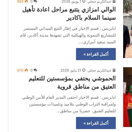
عبدالكريم حجلي
1 يونيو، 2026
0
963
الوالي امزازي يتتبع مراحل اعادة تأهيل
سينما السلام باكادير
ابابريس : قسم الاخبار في إطار التتبع الميداني المستمر
للمشاريع التنموية والهيكلية التي تشهدها مدينة أكادير، قام
السيد سعيد أمزازي،…
أكمل القراءة »
عبدالكريم حجلي
21 مايو، 2026
0
970
الحموشي يحتفي بمؤسستين للتعليم
العتيق من مناطق قروية
ابابريس : قسم الاخبار احتفى المدير العام للأمن الوطني
ولمراقبة التراب الوطني بتلاميذ وتلميذات مؤسستين
للتعليم العتيق، حضرتا من مناطق…
أكمل القراءة »