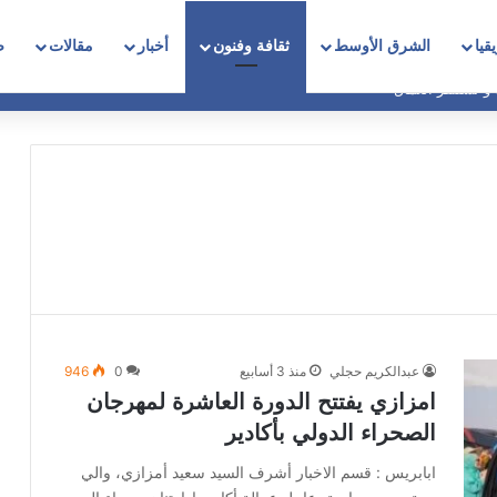
قيا
الشرق الأوسط
ثقافة وفنون
أخبار
مقالات
ص
 و تستنفر العمال
عبدالكريم حجلي
منذ 3 أسابيع
0
946
امزازي يفتتح الدورة العاشرة لمهرجان
الصحراء الدولي بأكادير
ابابريس : قسم الاخبار أشرف السيد سعيد أمزازي، والي