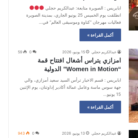
ابابريس : الصويرة متابعة: عبدالكريم حجلي
انطلقت يوم الخميس 25 يونيو الجاري، بمدينة الصويرة
فعاليات مهرجان “كناوة وموسيقى العالم” في…
أكمل القراءة »
عبدالكريم حجلي
15 يونيو، 2026
0
59
امزازي يتراس أشغال افتتاح قمة
“Women in Motion” الدولية
ابابريس : قسم الاخبار ترأس السيد سعيد أمزازي، والي
جهة سوس ماسة وعامل عمالة أكادير إداوتنان، يوم الإثنين
15 يونيو…
أكمل القراءة »
عبدالكريم حجلي
13 يونيو، 2026
0
943