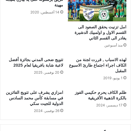
ا
ن
مهينة
ي
ظ
14 أغسطس، 2020
ي
م
و
ة
امل تزنيت يحقق الصعود الى
س
ا
القسم الاول و اولمبيك الدشيرة
ف
ل
يغادر الى القسم الثاني
ا
م
منذ أسبوعين
ل
غ
ك
ر
ه
لهذه الاسباب , قررت لجنة من
تتويج ضحى المدني بجائزة أفضل
ب
الكاف اجراء اجتماع طارئ الاسبوع
لاعبة شابة بافريقيا لعام 2025
ف
ي
المقبل
ي
ة
20 نوفمبر، 2025
ب
1 يونيو، 2019
ل
ف
ح
ض
ق
ظلم الكاف يحرم حكيمي الفوز
امزازي يشرف على تتويج الفائزين
ا
و
بالكرة الذهبية الأفريقية
في مسابقة كأس محمد السادس
ء
ق
الدولية للجيت سكي
17 ديسمبر، 2024
م
ا
26 نوفمبر، 2024
ع
ل
ه
إ
د
ن