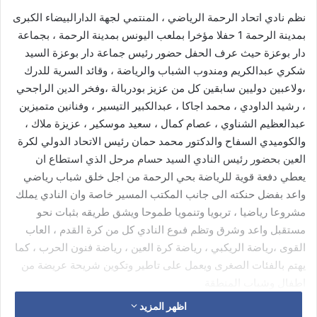
نظم نادي اتحاد الرحمة الرياضي ، المنتمي لجهة الدارالبيضاء الكبرى
بمدينة الرحمة 1 حفلا مؤخرا بملعب اليونس بمدينة الرحمة ، بجماعة
دار بوعزة حيث عرف الحفل حضور رئيس جماعة دار بوعزة السيد
شكري عبدالكريم ومندوب الشباب والرياضة ، وقائد السرية للدرك
،ولاعبين دوليين سابقين كل من عزيز بودربالة ،وفخر الدين الراجحي
، رشيد الداودي ، محمد اجاكا ، عبدالكبير التيسير ، وفنانين متميزين
عبدالعظيم الشناوي ، عصام كمال ، سعيد موسكير ، عزيزة ملاك ،
والكوميدي السفاح والدكتور محمد حمان رئيس الاتحاد الدولي لكرة
العين بحضور رئيس النادي السيد حسام مرحل الذي استطاع ان
يعطي دفعة قوية للرياضة بحي الرحمة من اجل خلق شباب رياضي
واعد بفضل حنكته الى جانب المكتب المسير خاصة وان النادي يملك
مشروعا رياضيا ، تربويا وتنمويا طموحا ويشق طريقه بثبات نحو
مستقبل واعد وشرق وتظم فىوع النادي كل من كرة القدم ، العاب
القوى ،رياضة الريكبي ، رياضة كرة العين ، رياضة فنون الحرب ، كما
يهتم بالفئات الصغرى ويعمل على تاطير وتكوين شريحة عريضة من
اطفال وشباب المنطقة
اظهر المزيد