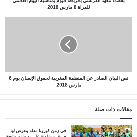
بفضاء معهد الفرنسي بالرباط اليوم بمناسبة اليوم العالمي
م
للمراة 8 مارس 2018
ع
ر
ن
ض
ص
ا
ا
ل
ل
ت
ب
ش
ي
ك
ا
ي
ن
ل
ا
ي
ل
نص البيان الصادر عن المنظمة المغربية لحقوق الإنسان يوم 6
ل
ص
مارس 2018.
ل
ا
ف
د
ن
ر
ا
مقالات ذات صلة
ع
ن
ن
م
ا
و
ل
في زمن كورونا مدلة يتعرض لها
ل
م
فريق برشلونة على يد بيارن بنتيجة