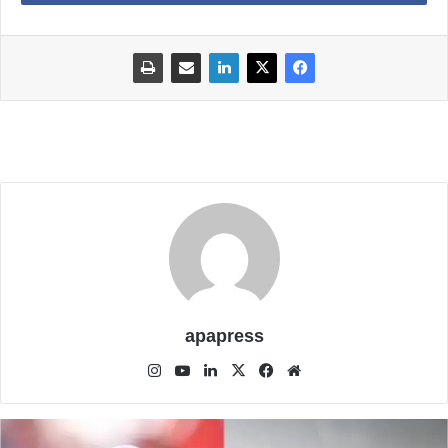
apapress
موق
في
‫X
لينك
‫Yo
انس
ع
سب
دإن
uT
تقر
الوي
وك
ub
ام
ب
e