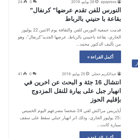
apapress
26 يوليو، 2019
0
24
النورس للفن تقدم عرضها” كرنفال”
بقاعة با حنيني بالرباط
قدمت جمعية النورس للفن والثقافة يوم الاثنين 22 يوليوز
الجاري، بقاعة باحنيني بالرباط، عرضها الجديد”كرنفال”، وهو
من تأليف الدكتور محمد…
أكمل القراءة »
ر
عبدالكريم حجلي
25 يوليو، 2019
0
41
انتشال 16 جثة و البحث عن اخرين في
انهيار جبل على ييارة للنقل المزدوج
بإقليم الحوز
أپاپريس مراكش لقي 24 شخصا مصرعهم اليوم الخميس
:25 يوليوز الجاري، وذلك اثر انهيار جبلي سقط على سقف
سيارة كانت…
أكمل القراءة »