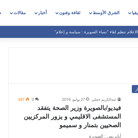
قيا
الشرق الأوسط
ثقافة وفنون
أخبار
مقالات
ص
لاعلام تنظم لقاء “نساء الصويرة : سياسة و إعلام”
ر
عبدالكريم حجلي
27 يوليو، 2019
0
487
فيديو/بالصويرة وزير الصحة يتفقد
المستشفى الاقليمي و يزور المركزيين
الصحيين بتمنار و سميمو
أپاپريس : الصويرة