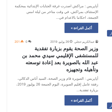
أپاپريس : مراكش اصدرت غرفة الجنايات الإبتدائية بمحكمة
الإستئناف بمراكش، في وقت متاخر من ليلة امس
الجمعة، احكاما بالاعدام في…
أكمل القراءة »
ر
عبدالكريم حجلي
26 يوليو، 2019
0
201
وزير الصحة يقوم بزيارة تفقدية
للمستشفى الإقليمي سيدي محمد بن
عبد الله بالصويرة بعد إعادة توسعته
وتأهيله وتجهيزه
أپاپربس : الصويرة قام وزير الصحة، السيد أناس الدكالي،
رفقة عامل إقليم الصويرة، اليوم الجمعة 26 يوليوز 2019،
بزيارة تفقدية…
أكمل القراءة »
ر