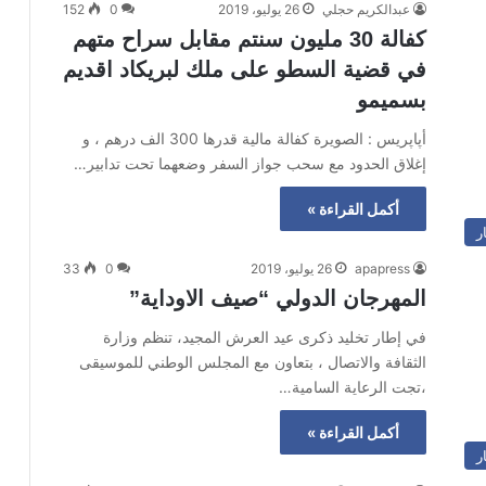
عبدالكريم حجلي
26 يوليو، 2019
0
152
كفالة 30 مليون سنتم مقابل سراح متهم
في قضية السطو على ملك لبريكاد اقديم
بسميمو
أپاپريس : الصويرة كفالة مالية قدرها 300 الف درهم ، و
إغلاق الحدود مع سحب جواز السفر وضعهما تحت تدابير…
أكمل القراءة »
ر
apapress
26 يوليو، 2019
0
33
المهرجان الدولي “صيف الاوداية”
في إطار تخليد ذكرى عيد العرش المجيد، تنظم وزارة
الثقافة والاتصال ، بتعاون مع المجلس الوطني للموسيقى
،تجت الرعاية السامية…
أكمل القراءة »
ر