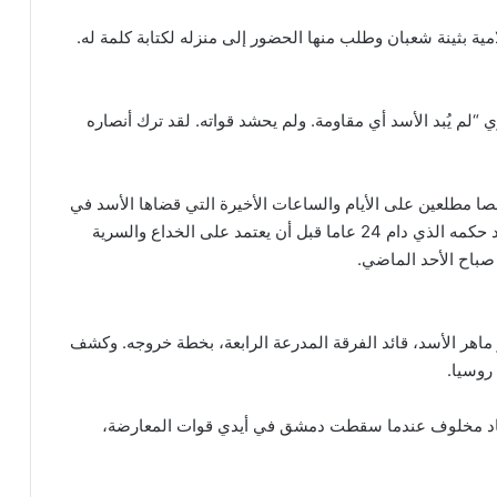
ية بثينة شعبان وطلب منها الحضور إلى منزله لكتابة كلمة له.
ي “لم يُبد الأسد أي مقاومة. ولم يحشد قواته. لقد ترك أنصاره
يترز، تظهر المقابلات التي أجريت مع 14 شخصا مطلعين على الأيام والساعات الأخيرة التي قضاها الأسد في
السلطة صورة لزعيم يبحث عن مساعدة خارجية لتمديد حكمه الذي دام 24 عاما قبل أن يعتمد على الخداع والسرية
باح الأحد الماضي.
غر ماهر الأسد، قائد الفرقة المدرعة الرابعة، بخطة خروجه. وكشف
روسيا.
وإياد مخلوف عندما سقطت دمشق في أيدي قوات المعارضة،