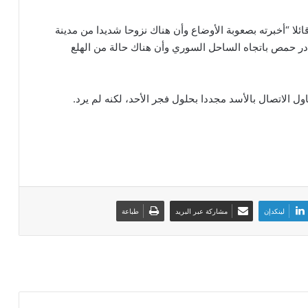
ائلا “أخبرته بصعوبة الأوضاع وأن هناك نزوحا شديدا من مدينة
ادر حمص باتجاه الساحل السوري وأن هناك حالة من الهلع
 الاتصال بالأسد مجددا بحلول فجر الأحد، لكنه لم يرد.
توقيف رئيس جماعة بإقليم اسفي متلبس
بتسلم رشوة
لينكدإن
مشاركة عبر البريد
طباعة
الداخلية تحرك قرارات هدم نائمة و تستنفر
العمال
في ظرف سياسي خاص برادة يعفي
مسؤولين بارزين بالإدارة المركزية للوزارة