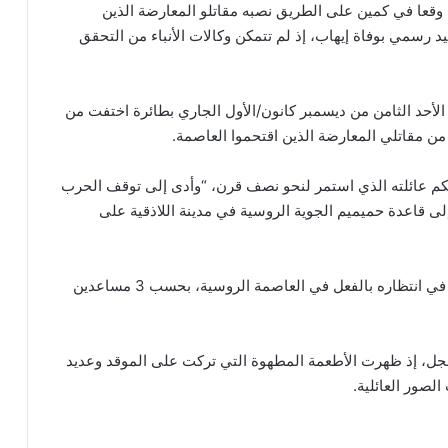
هما وقعا في كمين على الطريق نصبه مقاتلو المعارضة الذين
أكيد رسمي بوفاة إيهاب، إذ لم تتمكن وكالات الأنباء من التحقق
لأحد الثامن من ديسمبر كانون/الأول الجاري بطائرة اختفت من
 من مقاتلي المعارضة الذين اقتحموا العاصمة.
روج الدرامي حكمه الذي دام 24 عاما وحكم عائلته الذي استمر لنحو نصف قرن، “وأدى إلى توقف الحرب
الأسد بالطائرة إلى قاعدة حميميم الجوية الروسية في مدينة اللاذقية على
وكان أفراد أسرة الأسد، زوجته أسماء وأبناؤهما الثلاثة، في انتظاره بالفعل في العاصمة الروسية، بحسب 3 مساعدين
جل، إذ ظهرت الأطعمة المطهوة التي تركت على الموقد وعديد
لصور العائلية.