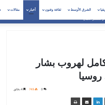
قيا
الشرق الأوسط
ثقافة وفنون
أخبار
مقالات
ص
 و تستنفر العمال
لكامل لهروب بشار
 روسيا
0
749
4 دقائق
‫X
لينكدإن
مشاركة عبر البريد
طباعة