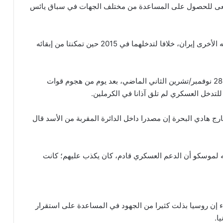
سعى للحصول على المساعدة من مختلف الجهات في سباق يائس
ولكن لم يكن هناك إنقاذ عسكري تقدمه روسيا أو حليفته الأخرى إيران، خلافا لتدخلهما في 2015 حين تمكنتا من إبقائه
وقال 3 دبلوماسيين إقليميين إن الأسد زار موسكو يوم 28 نوفمبر/تشرين الثاني الماضي، بعد يوم من هجوم قوات
تدخل العسكري لم تلق آذانا في الكرملين.
ج هادي البحرة إن مصدرا داخل الدائرة المقربة من الأسد قال
ته لموسكو أن الدعم العسكري قادم، كان يكذب عليهم؛ كانت
 إن روسيا بذلت كثيرا من الجهود في المساعدة على استقرار
ا.