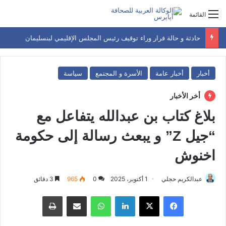
القائمة
حادثة و حالة فرار وراء توقيف رئيس المجلس الإقليمي لبنسليمان
أخبار
أخبار عامة
الأسرة و المجتمع
سياسة
أخر الأخبار
بلاغ كتاب بن عبدالله يتفاعل مع
“جيل Z” و يبعث رسالة إلى حكومة
اخنوش
عبدالكريم حجلي
1 أكتوبر، 2025
0
965
3 دقائق
فيسبوك
‫X
لينكدإن
واتساب
مشاركة عبر البريد
طباعة