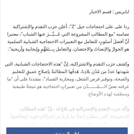
ابابريس : قسم الاخبار
ردا على على احتجاجات جيل “Z”، أعلن حزب التقدم والإشتراكية
تضامنه “مع المطالب المشروعة التي عَـــبَّـــرَ عنها الشباب”، معتبرا
أنَّ أفضلَ أسلوبٍ للتعامل مع التعبيرات الاحتجاجية الشبابية السلمية
هو الحوارُ والإنصاتُ والاحتضان، والتعامل بِـــتَفَهُّمٍ وإيجابية وأريحية”.
وكشف حزب التقدم والاشتراكية، إنَّ “هذه الاحتجاجات الشبابية، التي
شهدتها عددٌ من مُدُنِ بلادِنا، هَدفُها المطالبةُ بإصلاحٍ عميقٍ للتعليم
والصحة، وتوفير فرص الشغل، ومحاربة الفساد”، مشددا على أن “ما
عرفته بعضُ الــــمُـــــــدُن من تعبيراتٍ احتجاجية هو نتيجةٌ طبيعية
ومنطقية لهذه الأوضاع.
وأكد حزب التقدم والإشتراكية في بلاغ له ، إنَّ “هذه المطالب
المشروعة، التي تتطلبُ اتخاذَ ما يلزمُ من إجراءاتٍ قوية لمعالجتها،
سبَق لحزب التقدم والاشتراكية، على غرار عدد من القوى
والفعاليات المجتمعية، أن نَــــبَّهَ الحكومةَ إليها وإلى ما تُثيرهُ من
اظهر المزيد