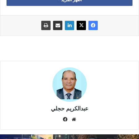
أوضاع مقلقة، مؤكداً، على مدى أربع سنوات، على أنَّ هناك اختلالاتٍ
عميقةً على مستوياتٍ مختلفة، ولا سيما في الخدمات العمومية،
وأساساً منها الصحة والتعليم والتشغيل”.
وتابع حزب الكتاب قائلا “للأسف، فإن الحكومةَ، عوض
تَـــجاوُبـــــِــــهــا مع هذه النداءات والتنبيهات، والسعي الفعلي نحو
الاستجابة لانتظارات الشباب وتطلعات فئات واسعة من المغاربة،
فإنها، بالمقابل، أَصَرَّت على إنكار وُجودِ فرقٍ شاسعٍ بين التزاماتها
وبين فشلها المتعدد على أرض الواقع المعيش. كما أنها تعاملت،
للأسف، باستخفافٍ وإنكارٍ وتَــــجاهُل، مع الأوضاع الصعبة والمقلقة،
وبآذان صماء، وبِرِضىً مفرط عن الذات، وبتعالٍ مُستفِز للرأي العام،
حيث ما فتئت تؤكد على أن “كل شيء على ما يرام وأن ما أنجزته غير
مسبوق”!”.
عبدالكريم حجلي
موق
في
وشدد الحزب على “ضرورة تغيير السياسات العمومية في اتجاه
ع
سب
الرُّقـــيِّ الفعلي بالأوضاع الاجتماعية والمعالجة الفِعلية للفوارق
الوي
وك
المجالية، وتَحَمُّل الحكومة لمسؤوليتها في معالجة الأسباب العميقة