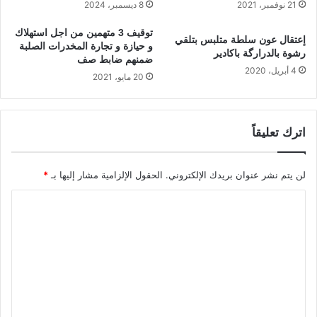
21 نوفمبر، 2021
8 ديسمبر، 2024
ي
ا
خ
ح
توقيف 3 متهمين من اجل استهلاك
د
ة
إعتقال عون سلطة متلبس بتلقي
و حيازة و تجارة المخدرات الصلبة
م
رشوة بالدرارگة باكادير
ج
ضمنهم ضابط صف
ة
ا
4 أبريل، 2020
20 مايو، 2021
ا
م
ل
ع
ت
ا
ن
ل
اترك تعليقاً
م
ف
ي
ن
ة
ا
لن يتم نشر عنوان بريدك الإلكتروني.
الحقول الإلزامية مشار إليها بـ
*
ا
ي
ا
ل
ل
م
ق
ل
ج
ى
ت
ا
ا
ل
س
ع
ي
ت
ل
ة
ح
”
ي
س