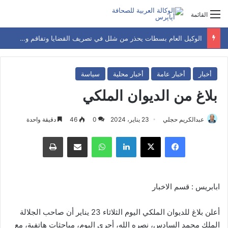
القائمة
الوكيل العام بسطات يحذر من شلل في تصريف القضايا وتفاقم وضعية المعتقلين.
أخبار
أخبار عامة
أخبار محلية
سياسة
بلاغ من الديوان الملكي
عبدالكريم حجلي
23 يناير، 2024
0
46
دقيقة واحدة
فيسبوك
‫X
لينكدإن
واتساب
مشاركة عبر البريد
طباعة
ابابريس : قسم الاخبار
أعلن بلاغ للديوان الملكي اليوم الثلاثاء 23 يناير أن صاحب الجلالة
الملك محمد السادس، نصره الله، أجرى اليوم، مباحثات هاتفية، مع