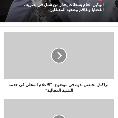
الوكيل العام بسطات يحذر من شلل في تصريف
القضايا وتفاقم وضعية المعتقلين.
م
ر
ا
ك
ش
ت
ح
ت
ض
ن
مراكش تحتضن ندوة في موضوع: “الاعلام المحلي في خدمة
ن
التنمية المجالية”
د
و
ر
ة
غ
ف
م
ي