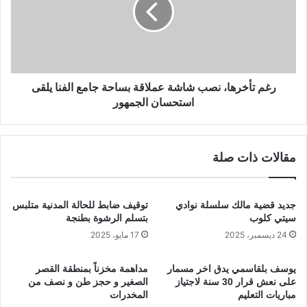
ت
م
أ
و
خ
ض
ر
و
ه
ع
ا
:
،
رغم تأخرها، نصب شاشة عملاقة بساحة جامع الفنا يلقى
“
ن
استحسان الجمهور
ا
ص
ل
ب
ا
ش
مقالات ذات صلة
ع
ا
ل
ش
ا
ة
م
ع
جديد قضية مالك سلسلة نوادي
توقيف ضابط للحالة المدنية متلبس
ا
م
سيتي كلوب
بتسلم الرشوة بطنجة
ل
ل
24 ديسمبر، 2025
17 مايو، 2025
م
ا
ح
ق
يوسف بلقاسمي يدق اخر مسمار
مداهمة مخزناً بمنطقة القصر
ل
ة
على نعش قرار 30 سنة لاجتياز
الصغير و حجز طن و نصف من
ي
ب
مباريات التعليم
المخدرات
ف
س