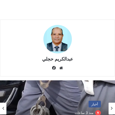
فخامة بولا تينوبو، رئيس جمهورية نيجيريا الفيدرالية، للقيام بزيارة
رسمية للمغرب، سيتم تحديد تواريخها عبر القنوات الدبلوماسية”.
عبدالكريم حجلي
موق
في
ع
سب
الوي
وك
ب
أخبار
منذ 3 ساعات