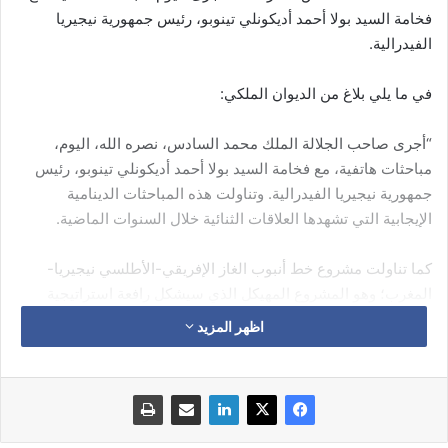
فخامة السيد بولا أحمد أديكونلي تينوبو، رئيس جمهورية نيجيريا
الفيدرالية.
في ما يلي بلاغ من الديوان الملكي:
“أجرى صاحب الجلالة الملك محمد السادس، نصره الله، اليوم،
مباحثات هاتفية، مع فخامة السيد بولا أحمد أديكونلي تينوبو، رئيس
جمهورية نيجيريا الفيدرالية. وتناولت هذه المباحثات الدينامية
الإيجابية التي تشهدها العلاقات الثنائية خلال السنوات الماضية.
كما تناولت مشروع خط أنبوب الغاز الإفريقي-الأطلسي نيجيريا-
المغرب؛ وهو المشروع المهيكل الذي سيشكل رافعة استراتيجية
للاندماج الإقليمي والتنمية الاقتصادية والاجتماعية لمجموع بلدان
اظهر المزيد
غرب إفريقيا.
وفي هذا السياق، تفضل صاحب الجلالة، نصره الله، بتوجيه دعوة إلى