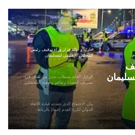
الى سبتة المحتلة
حاكم سبتة المحتلة : حوالي 100 شخص لقوا
حتفهم خلال العبور الجماعي من المغرب
حادثة و حالة فرار وراء توقيف رئيس
المجلس الإقليمي لبنسليمان
يف
سليمان
الوكيل العام بسطات يحذر من شلل في
تصريف القضايا وتفاقم وضعية المعتقلين.
بيان الاجتماع الذي عقدته قيادة الاتحاد
الدولي لكرة القدم (فيفا) بالرباط
اسبانيا وسط جدل مخلفات العبور الجماعي