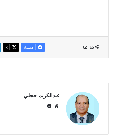
شاركها
فيسبوك
‫X
عبدالكريم حجلي
موق
في
ع
سب
الوي
وك
ب