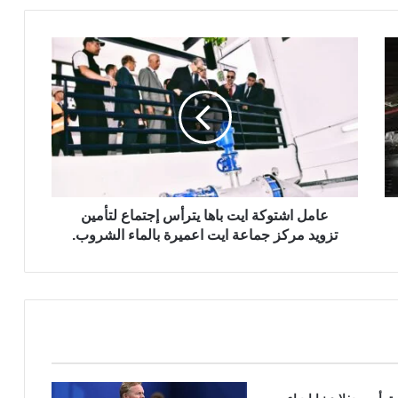
الى سبتة المحتلة
ع
ا
حاكم سبتة المحتلة : حوالي 100 شخص لقوا
م
حتفهم خلال العبور الجماعي من المغرب
ل
ا
ش
حادثة و حالة فرار وراء توقيف رئيس
ت
المجلس الإقليمي لبنسليمان
و
ك
ة
عامل اشتوكة ايت باها يترأس إجتماع لتأمين
الوكيل العام بسطات يحذر من شلل في
ا
تزويد مركز جماعة ايت اعميرة بالماء الشروب.
تصريف القضايا وتفاقم وضعية المعتقلين.
ي
ت
ب
ا
بيان الاجتماع الذي عقدته قيادة الاتحاد
الدولي لكرة القدم (فيفا) بالرباط
ه
ا
ي
ت
اسبانيا وسط جدل مخلفات العبور الجماعي