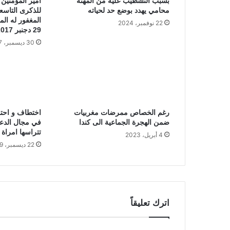
بسبب التشطيب عليه من المهنة
أمير المؤمنين ي
ي
محامي يهدد بوضع حد لحياته
للذكرى التاسع
ل
المغفور له الم
ي
22 نوفمبر، 2024
29 دجنبر 2017
ب
30 ديسمبر، 2017
ا
ك
ا
د
ي
ر
و
رغم الخصاص ممرضات مغربيات
اختطاف و احتج
و
ضمن الهجرة الجماعية الى كندا
في مجال الدعا
ع
تتراسها امراة 
4 أبريل، 2023
ك
22 ديسمبر، 2019
ة
ص
ح
ي
ة
اترك تعليقاً
ف
ي
ق