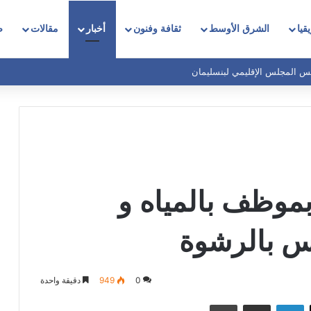
قيا
الشرق الأوسط
ثقافة وفنون
أخبار
مقالات
ص
ئيس المجلس الإقليمي لبنسليمان
بموظف بالمياه و
بس بالرشوة
0
949
دقيقة واحدة
‫X
لينكدإن
مشاركة عبر البريد
طباعة