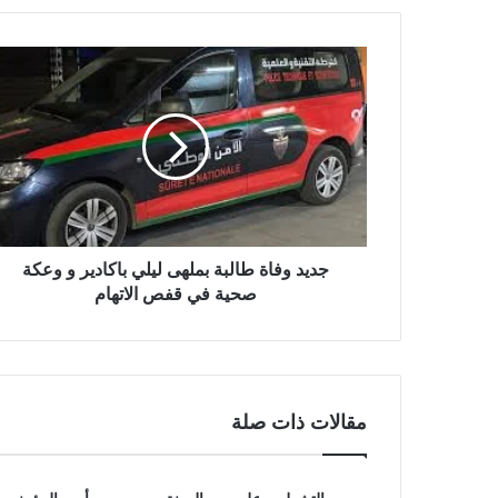
ج
د
ي
د
و
ف
ا
ة
ط
ا
جديد وفاة طالبة بملهى ليلي باكادير و وعكة
ل
صحية في قفص الاتهام
ب
ة
ب
م
ل
مقالات ذات صلة
ه
ى
ل