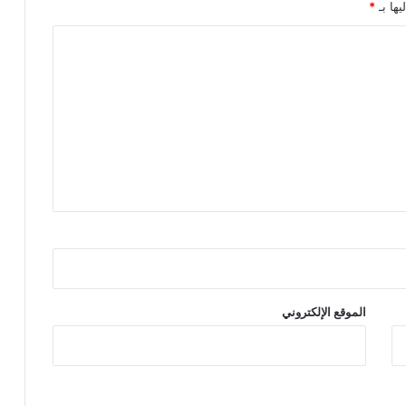
يها بـ
*
ك
ز
ج
م
ا
ع
ة
ا
ي
ت
ا
ع
م
ي
ر
ة
الموقع الإلكتروني
ب
ا
ل
م
ا