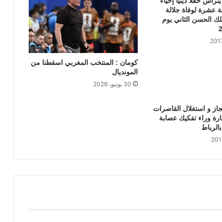
ترأس حفلا دينيا إحياء
ر
الى سبتة المحتلة
ة عشرة لوفاة جلالة
أ
لك الحسن الثاني يوم
س
إ
ج
ت
كومان : المنتخب المغربي اسقطنا من
م
المونديال
ا
30 يونيو، 2026
ع
ل
ت
از و استغلال القاصرات
أ
رة وراء تفكيك عصابة
م
بالرباط
ي
ن
ت
ز
و
ي
د
م
ر